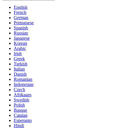
English
French
German
Portuguese
Spanish
Russian
Japanese
Korean
Arabic
Irish
Greek
Turkish
Italian
Danish
Romanian
Indonesian
Czech
Afrikaans
Swedish
Polish
Basque
Catalan
Esperanto
Hindi