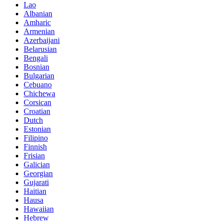
Lao
Albanian
Amharic
Armenian
Azerbaijani
Belarusian
Bengali
Bosnian
Bulgarian
Cebuano
Chichewa
Corsican
Croatian
Dutch
Estonian
Filipino
Finnish
Frisian
Galician
Georgian
Gujarati
Haitian
Hausa
Hawaiian
Hebrew