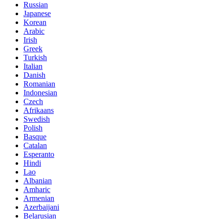
Russian
Japanese
Korean
Arabic
Irish
Greek
Turkish
Italian
Danish
Romanian
Indonesian
Czech
Afrikaans
Swedish
Polish
Basque
Catalan
Esperanto
Hindi
Lao
Albanian
Amharic
Armenian
Azerbaijani
Belarusian